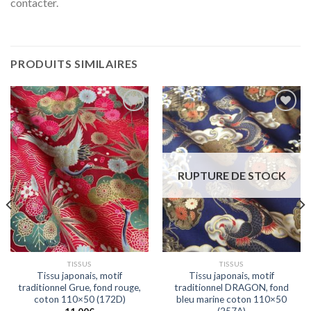
contacter.
PRODUITS SIMILAIRES
Ajouter
Ajouter
à la liste
à la liste
d'envies
d'envies
RUPTURE DE STOCK
TISSUS
TISSUS
Tissu japonais, motif
Tissu japonais, motif
traditionnel Grue, fond rouge,
traditionnel DRAGON, fond
coton 110×50 (172D)
bleu marine coton 110×50
(257A)