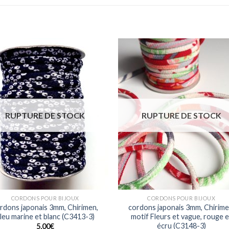
Ajouter
Ajou
à la liste
à la l
d'envies
d'env
RUPTURE DE STOCK
RUPTURE DE STOCK
CORDONS POUR BIJOUX
CORDONS POUR BIJOUX
rdons japonais 3mm, Chirimen,
cordons japonais 3mm, Chirime
leu marine et blanc (C3413-3)
motif Fleurs et vague, rouge e
écru (C3148-3)
5,00
€