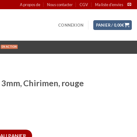
A propos de
Nous contacter
CGV
Ma liste d’envies
CONNEXION
PANIER /
0,00
€
 3mm, Chirimen, rouge
3mm, Chirimen, rouge (C3203-3)
AU PANIER