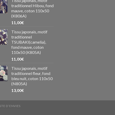
Tissu japonais, motif
traditionnel Hibou, fond
mauve, coton 110x50
(K806A)
11,00
€
Tissu japonais, motif
traditionnel
TSUBAKI(camelia),
fond mauve, coton
110x50 (K805A)
11,00
€
Tissu japonais, motif
traditionnel fleur, fond
bleu nuit, coton 110x50
(N805A)
13,00
€
STE D’ENVIES