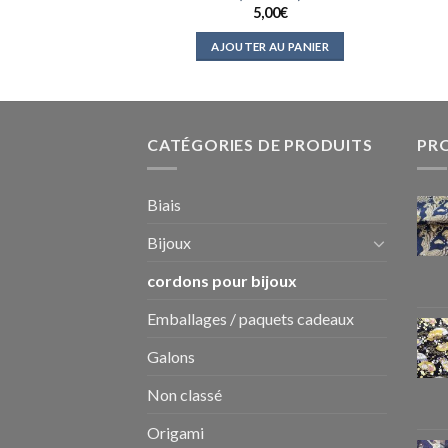
00
€
5,00
€
 AU PANIER
AJOUTER AU PANIER
CATÉGORIES DE PRODUITS
PR
Biais
Bijoux
cordons pour bijoux
Emballages / paquets cadeaux
Galons
Non classé
Origami