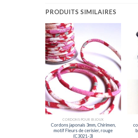
PRODUITS SIMILAIRES
Ajouter
Ajouter
à la liste
à la liste
d'envies
d'envies
POUR BIJOUX
CORDONS POUR BIJOUX
is 3mm, Chirimen,
Cordons japonais 3mm, Chirimen,
co
 cerisier, rose et
motif Fleurs de cerisier, rouge
b
(C3024-3)
(C3021-3)