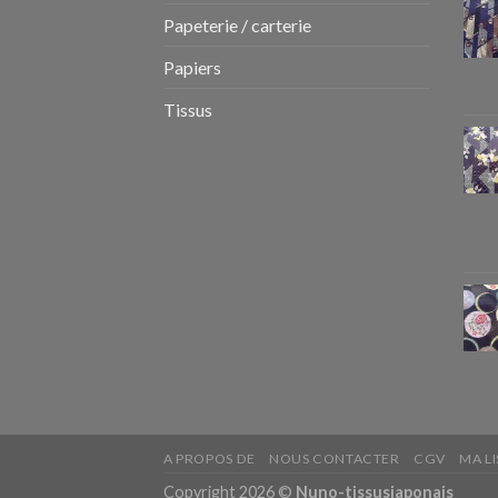
Papeterie / carterie
Papiers
Tissus
A PROPOS DE
NOUS CONTACTER
CGV
MA LI
Copyright 2026 ©
Nuno-tissusjaponais