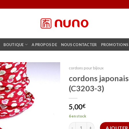
BOUTIQUE
A PROPOS DE
NOUS CONTACTER
PROMOTIONS
cordons pour bijoux
cordons japonais
Ajouter
(C3203-3)
à la liste
d'envies
5,00
€
6 en stock
quantité de cordons japonais 
AJOUTER 