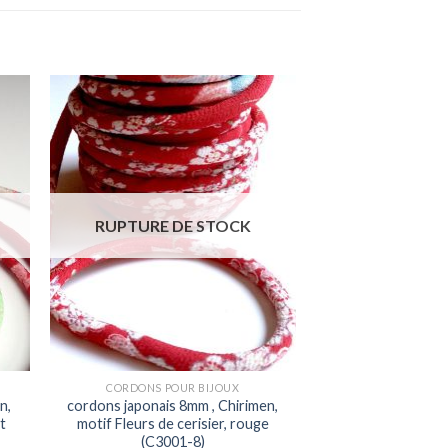
ter
Ajouter
iste
à la liste
ies
d'envies
RUPTURE DE STOCK
CORDONS POUR BIJOUX
n,
cordons japonais 8mm , Chirimen,
t
motif Fleurs de cerisier, rouge
(C3001-8)