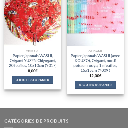
d'envies
d'envies
ORIGAMI
ORIGAMI
Papier japonais WASHI,
Papier japonais WASHI (avec
Origami YUZEN Chiyogami,
KOUZO), Origami, motif
20 feuilles, 10x10cm (Y017)
poisson rouge, 15 feuilles,
15x15cm (Y009 )
8,00
€
12,00
€
AJOUTER AU PANIER
AJOUTER AU PANIER
CATÉGORIES DE PRODUITS