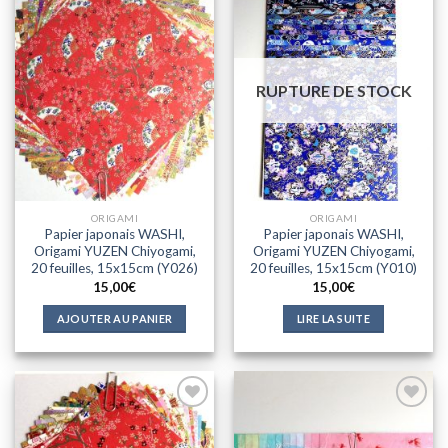
Ajouter
Ajouter
à la liste
à la liste
d'envies
d'envies
RUPTURE DE STOCK
ORIGAMI
ORIGAMI
Papier japonais WASHI,
Papier japonais WASHI,
Origami YUZEN Chiyogami,
Origami YUZEN Chiyogami,
20 feuilles, 15x15cm (Y026)
20 feuilles, 15x15cm (Y010)
15,00
€
15,00
€
AJOUTER AU PANIER
LIRE LA SUITE
Ajouter
Ajouter
à la liste
à la liste