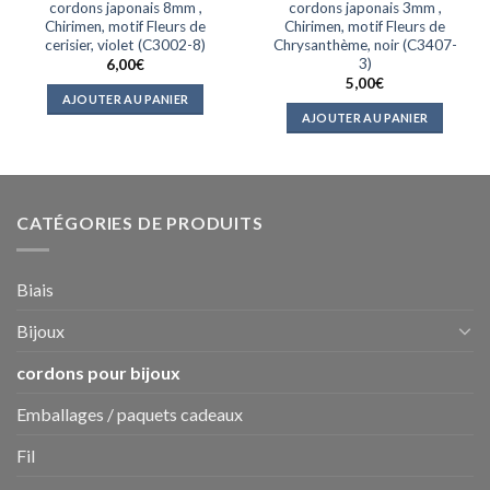
cordons japonais 8mm ,
cordons japonais 3mm ,
Chirimen, motif Fleurs de
Chirimen, motif Fleurs de
cerisier, violet (C3002-8)
Chrysanthème, noir (C3407-
3)
6,00
€
5,00
€
AJOUTER AU PANIER
AJOUTER AU PANIER
CATÉGORIES DE PRODUITS
Biais
Bijoux
cordons pour bijoux
Emballages / paquets cadeaux
Fil