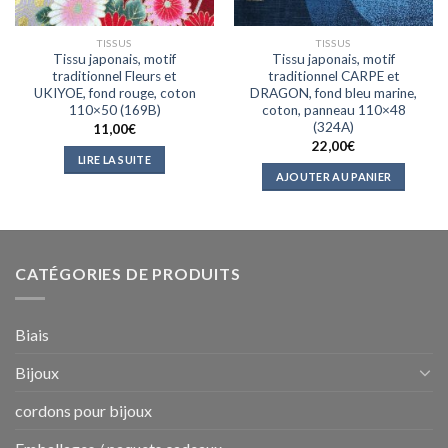
TISSUS
TISSUS
Tissu japonais, motif
Tissu japonais, motif
traditionnel Fleurs et
traditionnel CARPE et
UKIYOE, fond rouge, coton
DRAGON, fond bleu marine,
110×50 (169B)
coton, panneau 110×48
(324A)
11,00
€
22,00
€
LIRE LA SUITE
AJOUTER AU PANIER
CATÉGORIES DE PRODUITS
Biais
Bijoux
cordons pour bijoux