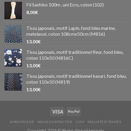
Fil Sashiko 100m , uni Ecru, coton (102)
8,00
€
Tissu japonais, motif Lapin, fond bleu marine,
matelassé, coton 108cmx50cm (M816)
13,00
€
Tissu japonais, motif traditionnel fleur, fond bleu,
coton 110x50 (N816C)
13,00
€
Tissu japonais, motif traditionnel kasuri, fond bleu,
coton 110x50 (N819)
13,00
€
A PROPOS DE
NOUS CONTACTER
CGV
MA LISTE D’ENVIES
Copyright 2026 ©
Nuno-tissusjaponais