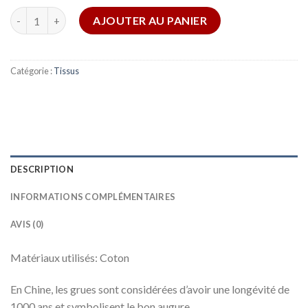
quantité de Tissu japonais, motif traditionnel Grue, fond roug
AJOUTER AU PANIER
Catégorie :
Tissus
DESCRIPTION
INFORMATIONS COMPLÉMENTAIRES
AVIS (0)
Matériaux utilisés:
Coton
En Chine, les grues sont considérées d’avoir une longévité de
1000 ans et symbolisent le bon augure.