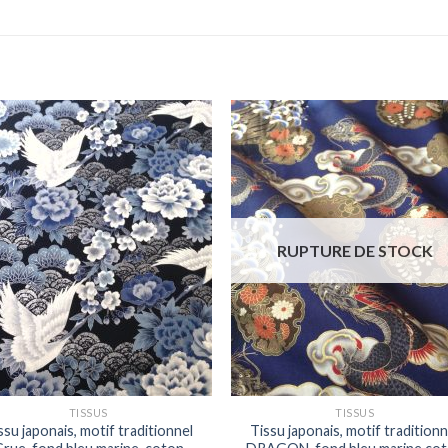
Ajouter
Ajou
à la liste
à la l
d'envies
d'env
RUPTURE DE STOCK
TISSUS
TISSUS
ssu japonais, motif traditionnel
Tissu japonais, motif traditionn