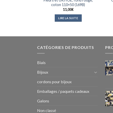
GON, fond bleu
Fleurs et UKIYOE, fond rouge,
G
, panneau 110×48
coton 110×50 (169B)
24A)
11,00
€
,00
€
LIRE LA SUITE
 AU PANIER
CATÉGORIES DE PRODUITS
PR
Biais
Bijoux
cordons pour bijoux
Emballages / paquets cadeaux
Galons
Non classé