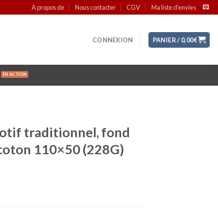
A propos de
Nous contacter
CGV
Ma liste d’envies
CONNEXION
PANIER /
0,00
€
otif traditionnel, fond
, coton 110×50 (228G)