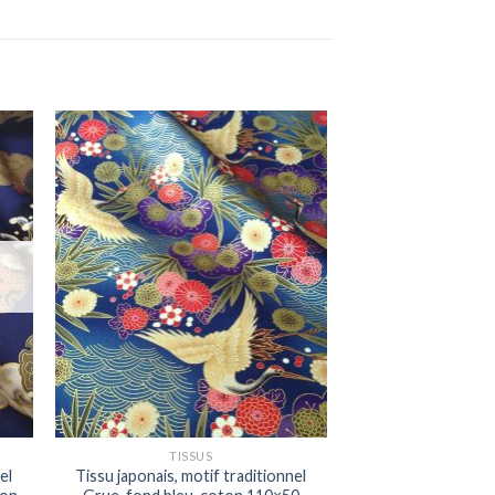
ter
Ajouter
iste
à la liste
ies
d'envies
TISSUS
el
Tissu japonais, motif traditionnel