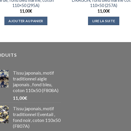
rue, fond bleu marine, coton
DRAGON, fond bleu marine co
110×50 (295A)
110×50 (257A)
11,00
€
11,00
€
AJOUTER AU PANIER
LIRE LA SUITE
ODUITS
Tissu japonais, motif
traditionnel aigle
japonais , fond bleu,
coton 110x50 (F808A)
11,00
€
Tissu japonais, motif
traditionnel Eventail ,
fond noir, coton 110x50
(F807A)