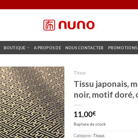
BOUTIQUE
A PROPOS DE
NOUS CONTACTER
PROMOTIONS
Tissus
Tissu japonais, m
Ajouter
noir, motif doré
à la liste
d'envies
11,00
€
Rupture de stock
Catégorie :
Tissus