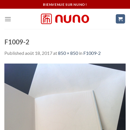
Skip
BIENVENUE SUR NUNO !
to
content
F1009-2
Published
août 18, 2017
at
850 × 850
in
F1009-2