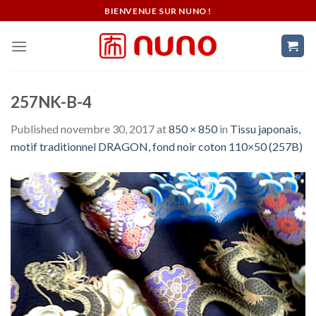
Skip
BIENVENUE SUR NUNO !
to
content
257NK-B-4
Published
novembre 30, 2017
at
850 × 850
in
Tissu japonais,
motif traditionnel DRAGON, fond noir coton 110×50 (257B)