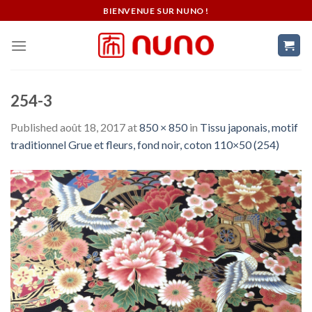
Skip
BIENVENUE SUR NUNO !
to
content
254-3
Published
août 18, 2017
at
850 × 850
in
Tissu japonais, motif
traditionnel Grue et fleurs, fond noir, coton 110×50 (254)