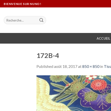
Skip
BIENVENUE SUR NUNO !
to
content
Recherche
pour :
ACCUEIL
172B-4
Published
août 18, 2017
at
850 × 850
in
Tiss