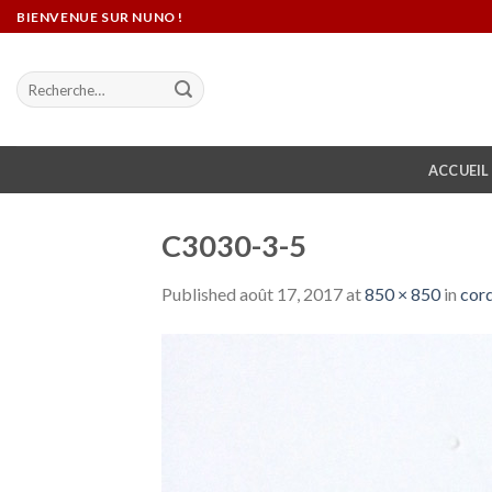
Skip
BIENVENUE SUR NUNO !
to
content
Recherche
pour :
ACCUEIL
C3030-3-5
Published
août 17, 2017
at
850 × 850
in
cord