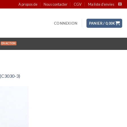
A propos de
Nous contacter
CGV
Ma liste d’envies
CONNEXION
PANIER /
0,00
€
e (C3030-3)