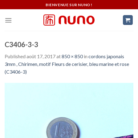
Skip
BIENVENUE SUR NUNO !
to
content
C3406-3-3
Published
août 17, 2017
at
850 × 850
in
cordons japonais
3mm , Chirimen, motif Fleurs de cerisier, bleu marine et rose
(C3406-3)