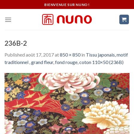
Skip
BIENVENUE SUR NUNO !
to
content
236B-2
Published
août 17, 2017
at
850 × 850
in
Tissu japonais, motif
traditionnel , grand fleur, fond rouge, coton 110×50 (236B)