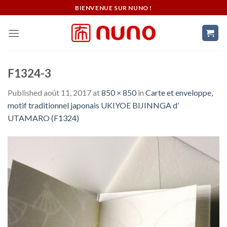
Skip
BIENVENUE SUR NUNO !
to
content
F1324-3
Published
août 11, 2017
at
850 × 850
in
Carte et enveloppe,
motif traditionnel japonais UKIYOE BIJINNGA d’
UTAMARO (F1324)