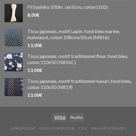
Fil Sashiko 100m , uni Ecru, coton (102)
8,00
€
Tissu japonais, motif Lapin, fond bleu marine,
matelassé, coton 108cmx50cm (M816)
13,00
€
Tissu japonais, motif traditionnel fleur, fond bleu,
coton 110x50 (N816C)
13,00
€
Tissu japonais, motif traditionnel kasuri, fond bleu,
coton 110x50 (N819)
13,00
€
A PROPOS DE
NOUS CONTACTER
CGV
MA LISTE D’ENVIES