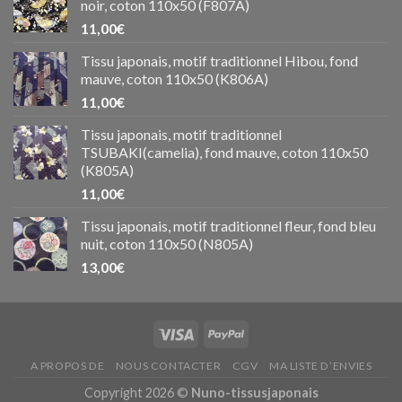
noir, coton 110x50 (F807A)
11,00
€
Tissu japonais, motif traditionnel Hibou, fond
mauve, coton 110x50 (K806A)
11,00
€
Tissu japonais, motif traditionnel
TSUBAKI(camelia), fond mauve, coton 110x50
(K805A)
11,00
€
Tissu japonais, motif traditionnel fleur, fond bleu
nuit, coton 110x50 (N805A)
13,00
€
A PROPOS DE
NOUS CONTACTER
CGV
MA LISTE D’ENVIES
Copyright 2026 ©
Nuno-tissusjaponais