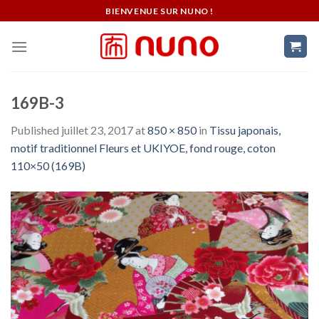
Skip
BIENVENUE SUR NUNO !
to
content
169B-3
Published
juillet 23, 2017
at
850 × 850
in
Tissu japonais,
motif traditionnel Fleurs et UKIYOE, fond rouge, coton
110×50 (169B)