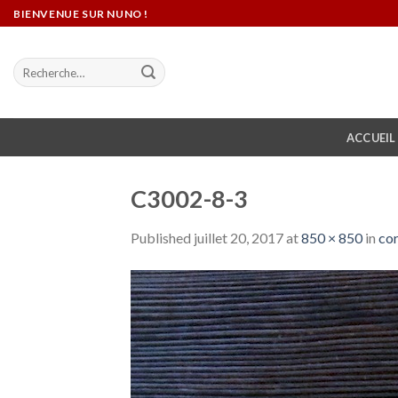
Skip
BIENVENUE SUR NUNO !
to
content
Recherche
pour :
ACCUEIL
C3002-8-3
Published
juillet 20, 2017
at
850 × 850
in
cor