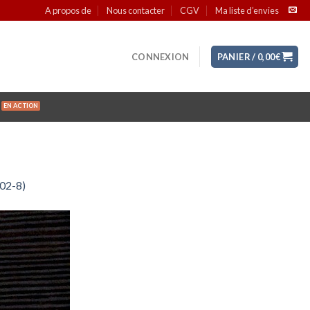
A propos de
Nous contacter
CGV
Ma liste d’envies
CONNEXION
PANIER /
0,00
€
002-8)