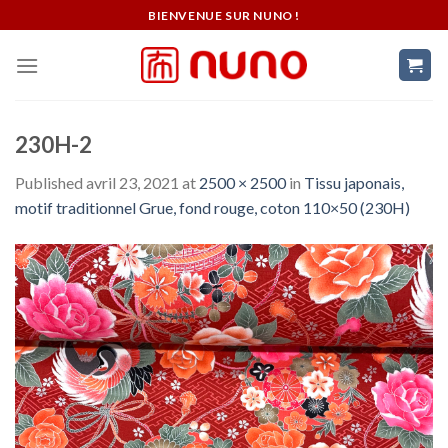
Skip
BIENVENUE SUR NUNO !
to
content
230H-2
Published
avril 23, 2021
at
2500 × 2500
in
Tissu japonais,
motif traditionnel Grue, fond rouge, coton 110×50 (230H)