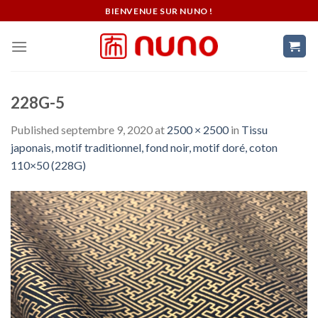
Skip
BIENVENUE SUR NUNO !
to
content
228G-5
Published
septembre 9, 2020
at
2500 × 2500
in
Tissu
japonais, motif traditionnel, fond noir, motif doré, coton
110×50 (228G)