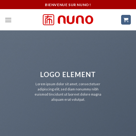
Skip
BIENVENUE SUR NUNO !
to
content
LOGO ELEMENT
Lorem ipsum dolor sit amet, consectetuer
adipiscing elit, sed diam nonummy nibh
euismod tincidunt ut laoreet dolore magna
aliquam erat volutpat.