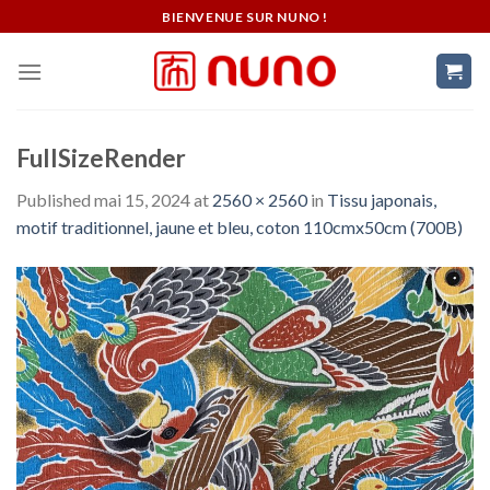
Skip
BIENVENUE SUR NUNO !
to
content
FullSizeRender
Published
mai 15, 2024
at
2560 × 2560
in
Tissu japonais,
motif traditionnel, jaune et bleu, coton 110cmx50cm (700B)