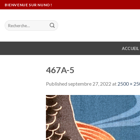
Skip
BIENVENUE SUR NUNO !
to
content
Recherche
pour :
ACCUEIL
467A-5
Published
septembre 27, 2022
at
2500 × 25