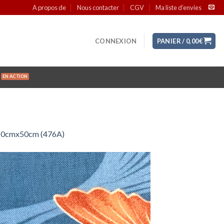
A propos de
Nous contacter
CGV
Ma liste d’envies
CONNEXION
PANIER /
0,00
€
n 110cmx50cm (476A)