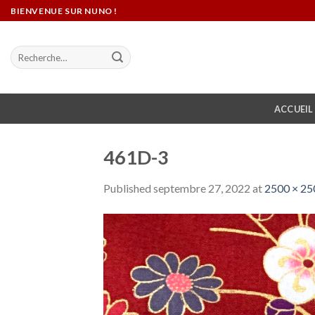
Skip
BIENVENUE SUR NUNO !
to
content
Recherche
pour :
ACCUEIL
461D-3
Published
septembre 27, 2022
at
2500 × 25