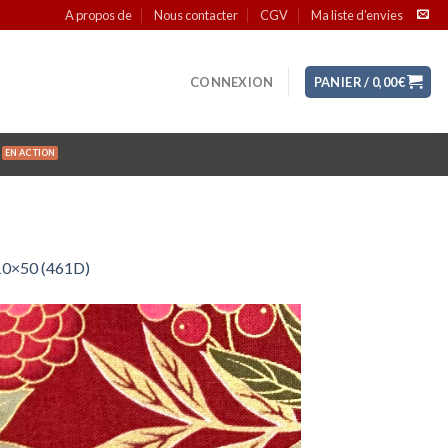
A propos de
Nous contacter
CGV
Ma liste d’envies
CONNEXION
PANIER /
0,00
€
 110×50 (461D)