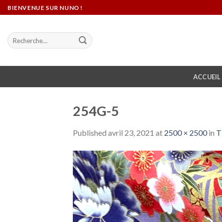
Skip
BIENVENUE SUR NUNO !
to
content
Recherche
pour :
ACCUEIL
254G-5
Published
avril 23, 2021
at
2500 × 2500
in
T