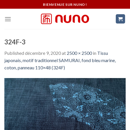
Skip
BIENVENUE SUR NUNO !
to
content
324F-3
Published
décembre 9, 2020
at
2500 × 2500
in
Tissu
japonais, motif traditionnel SAMURAI, fond bleu marine,
coton, panneau 110×48 (324F)