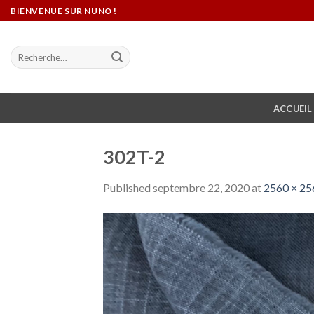
Skip
BIENVENUE SUR NUNO !
to
content
Recherche
pour :
ACCUEIL
302T-2
Published
septembre 22, 2020
at
2560 × 25