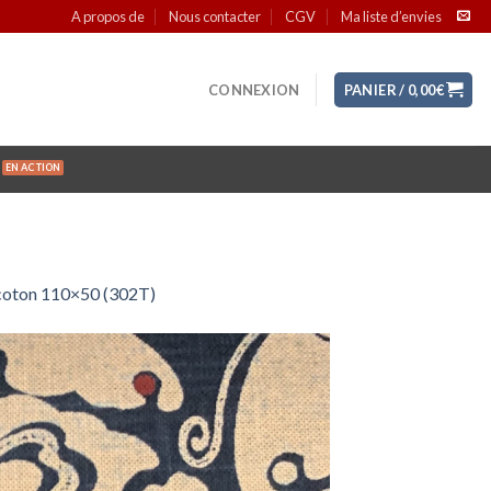
A propos de
Nous contacter
CGV
Ma liste d’envies
CONNEXION
PANIER /
0,00
€
, coton 110×50 (302T)