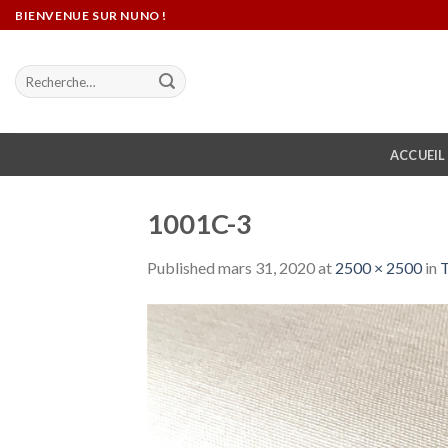
Skip
BIENVENUE SUR NUNO !
to
content
Recherche
pour :
ACCUEIL
1001C-3
Published
mars 31, 2020
at
2500 × 2500
in
T